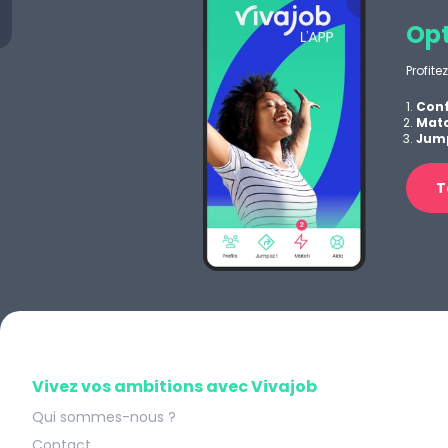
Opt
Profite
Conf
Matc
Jump
T
Vivez vos ambitions avec Vivajob
Qui sommes-nous ?
Contact