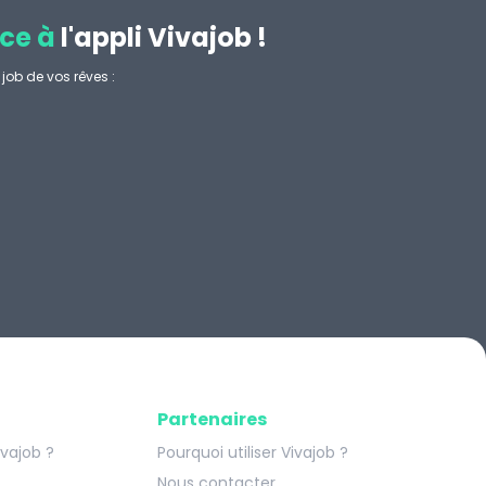
ce à
l'appli Vivajob !
job de vos rêves :
.
Partenaires
ivajob ?
Pourquoi utiliser Vivajob ?
Nous contacter