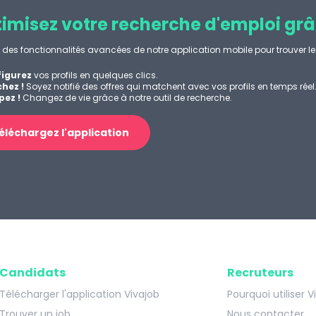
imisez votre recherche d'emploi grâ
z des fonctionnalités avancées de notre application mobile pour trouver le 
igurez
vos profils en quelques clics.
hez !
Soyez notifié des offres qui matchent avec vos profils en temps réel
ez !
Changez de vie grâce à notre outil de recherche.
éléchargez l'application
Candidats
Recruteurs
Télécharger l'application Vivajob
Pourquoi utiliser V
Trouver un job
Nous contacter