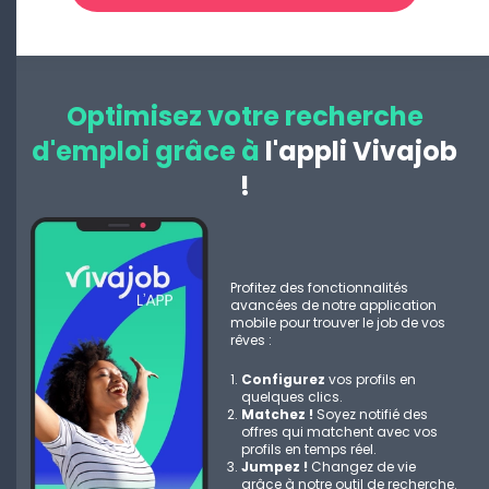
Optimisez votre recherche
d'emploi grâce à
l'appli Vivajob
!
Profitez des fonctionnalités
avancées de notre application
mobile pour trouver le job de vos
rêves :
Configurez
vos profils en
quelques clics.
Matchez !
Soyez notifié des
offres qui matchent avec vos
profils en temps réel.
Jumpez !
Changez de vie
grâce à notre outil de recherche.