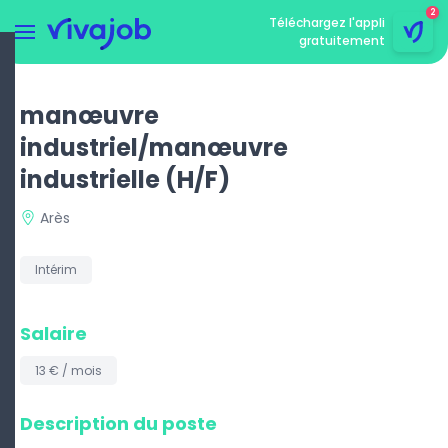
2
Téléchargez l'appli
gratuitement
Menu
rmer le menu
manœuvre
industriel/manœuvre
industrielle
(H/F)
Arès
Intérim
Salaire
13 € / mois
Description du poste