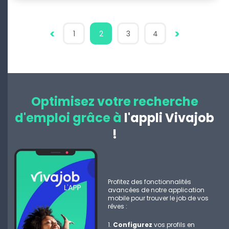
<
>
1
2
3
4
Optimisez votre recherche
d'emploi grâce à
l'appli Vivajob
!
Profitez des fonctionnalités
avancées de notre application
mobile pour trouver le job de vos
rêves :
Configurez
vos profils en