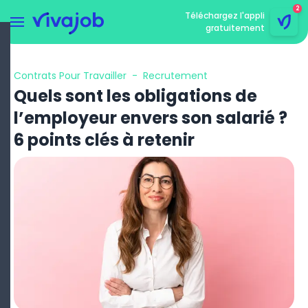
2
Téléchargez l'appli
gratuitement
Menu
rmer le menu
Contrats Pour Travailler
-
Recrutement
Quels sont les obligations de
l’employeur envers son salarié ?
6 points clés à retenir