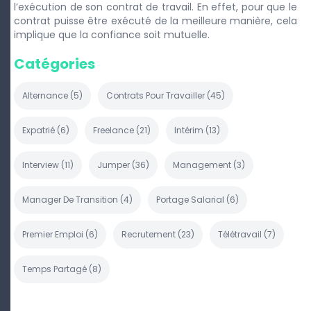
l’exécution de son contrat de travail. En effet, pour que le
contrat puisse être exécuté de la meilleure manière, cela
implique que la confiance soit mutuelle.
Catégories
Alternance
(
5
)
Contrats Pour Travailler
(
45
)
Expatrié
(
6
)
Freelance
(
21
)
Intérim
(
13
)
Interview
(
11
)
Jumper
(
36
)
Management
(
3
)
Manager De Transition
(
4
)
Portage Salarial
(
6
)
Premier Emploi
(
6
)
Recrutement
(
23
)
Télétravail
(
7
)
Temps Partagé
(
8
)