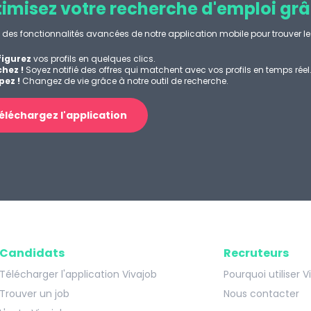
imisez votre recherche d'emploi grâ
z des fonctionnalités avancées de notre application mobile pour trouver le 
igurez
vos profils en quelques clics.
hez !
Soyez notifié des offres qui matchent avec vos profils en temps réel
ez !
Changez de vie grâce à notre outil de recherche.
éléchargez l'application
Candidats
Recruteurs
Télécharger l'application Vivajob
Pourquoi utiliser V
Trouver un job
Nous contacter