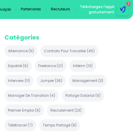
2
Téléchargez l'appli
Partenaires
Recruteurs
Vivajob
gratuitement
Catégories
Alternance
(
5
)
Contrats Pour Travailler
(
45
)
Expatrié
(
6
)
Freelance
(
21
)
Intérim
(
13
)
Interview
(
11
)
Jumper
(
36
)
Management
(
3
)
Manager De Transition
(
4
)
Portage Salarial
(
6
)
Premier Emploi
(
6
)
Recrutement
(
23
)
Télétravail
(
7
)
Temps Partagé
(
8
)