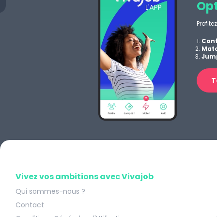
Opt
Profite
Conf
Matc
Jump
T
Vivez vos ambitions avec Vivajob
Qui sommes-nous ?
Contact