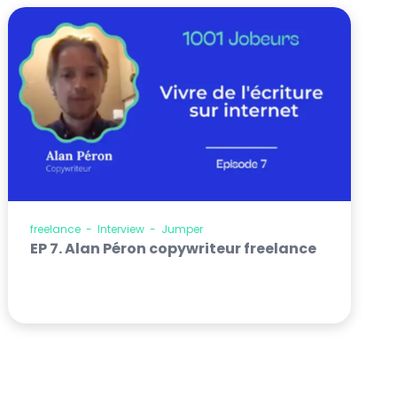
freelance
-
Interview
-
Jumper
EP 7. Alan Péron copywriteur freelance