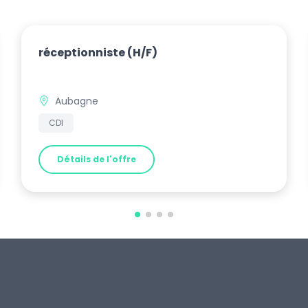
réceptionniste
(H/F)
Aubagne
CDI
Détails de l'offre