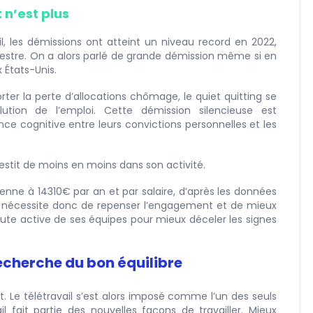
 n’est plus
il, les démissions ont atteint un niveau record en 2022,
stre. On a alors parlé de grande démission même si en
 États-Unis.
ter la perte d’allocations chômage, le quiet quitting se
ion de l’emploi. Cette démission silencieuse est
e cognitive entre leurs convictions personnelles et les
vestit de moins en moins dans son activité.
nne à 14310€ par an et par salaire, d’après les données
ant nécessite donc de repenser l’engagement et de mieux
oute active de ses équipes pour mieux déceler les signes
 recherche du bon équilibre
rt. Le télétravail s’est alors imposé comme l’un des seuls
il fait partie des nouvelles façons de travailler. Mieux