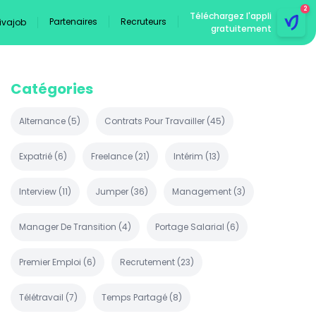
2
Téléchargez l'appli
Partenaires
Recruteurs
Vivajob
gratuitement
Catégories
Alternance
(
5
)
Contrats Pour Travailler
(
45
)
Expatrié
(
6
)
Freelance
(
21
)
Intérim
(
13
)
Interview
(
11
)
Jumper
(
36
)
Management
(
3
)
Manager De Transition
(
4
)
Portage Salarial
(
6
)
Premier Emploi
(
6
)
Recrutement
(
23
)
Télétravail
(
7
)
Temps Partagé
(
8
)