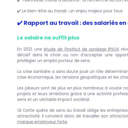
✔️ Télétravail, travail à distance : la recherche du bon éq
✔️ Le bien-être au travail : un enjeu majeur pour tous
✔️ Rapport au travail : des salariés en
Le salaire ne suffit plus
En 2021, une
étude de l’institut de sondage IPSOS
révé
décisif dans le choix ou non d’accepter une opport
privilégier un emploi porteur de sens.
La crise sanitaire a sans doute joué un rôle déterminant
crise économique, les tensions géopolitiques et les c
Les jobeurs sont de plus en plus nombreux à vouloir non 
projets et leurs ambitions grâce à une activité profess
sens et un véritable impact sociétal.
🧐 Cette quête de sens au travail oblige les entrepri
attractivité. Il convient donc de travailler son attrac
marque employeur forte
.