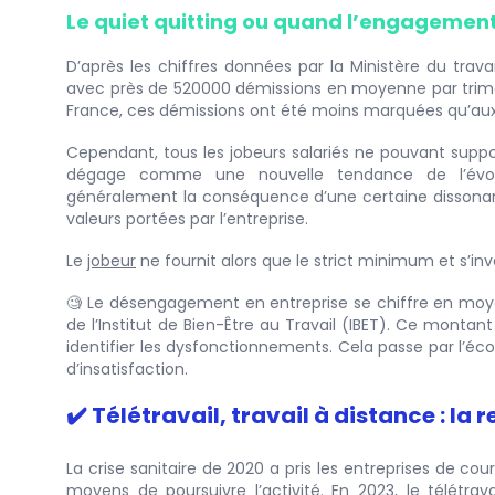
Le quiet quitting ou quand l’engagement
D’après les chiffres données par la Ministère du trava
avec près de 520000 démissions en moyenne par trime
France, ces démissions ont été moins marquées qu’aux
Cependant, tous les jobeurs salariés ne pouvant suppor
dégage comme une nouvelle tendance de l’évolut
généralement la conséquence d’une certaine dissonanc
valeurs portées par l’entreprise.
Le
jobeur
ne fournit alors que le strict minimum et s’in
🧐 Le désengagement en entreprise se chiffre en moye
de l’Institut de Bien-Être au Travail (IBET). Ce mont
identifier les dysfonctionnements. Cela passe par l’éc
d’insatisfaction.
✔️ Télétravail, travail à distance : la
La crise sanitaire de 2020 a pris les entreprises de cou
moyens de poursuivre l’activité. En 2023, le télétrava