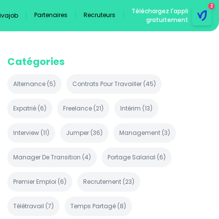
2
Téléchargez l'appli
Partenaires
Recruteurs
Vivajob
gratuitement
Catégories
Alternance
(
5
)
Contrats Pour Travailler
(
45
)
Expatrié
(
6
)
Freelance
(
21
)
Intérim
(
13
)
Interview
(
11
)
Jumper
(
36
)
Management
(
3
)
Manager De Transition
(
4
)
Portage Salarial
(
6
)
Premier Emploi
(
6
)
Recrutement
(
23
)
Télétravail
(
7
)
Temps Partagé
(
8
)