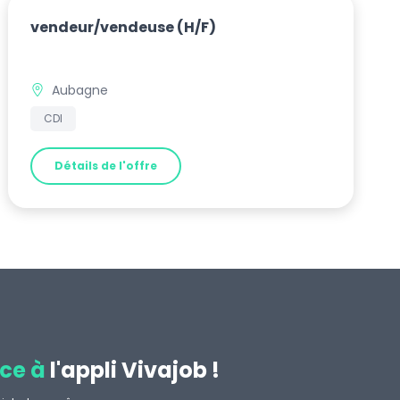
vendeur/vendeuse
(H/F)
Aubagne
CDI
Détails de l'offre
ce à
l'appli Vivajob !