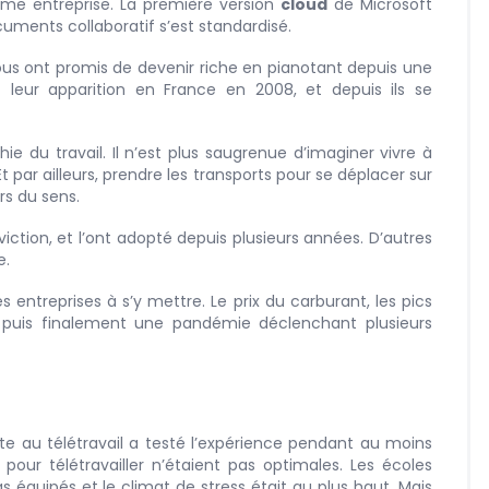
ême entreprise. La première version
cloud
de Microsoft
ocuments collaboratif s’est standardisé.
us ont promis de devenir riche en pianotant depuis une
 leur apparition en France en 2008, et depuis ils se
 du travail. Il n’est plus saugrenue d’imaginer vivre à
 Et par ailleurs, prendre les transports pour se déplacer sur
urs du sens.
viction, et l’ont adopté depuis plusieurs années. D’autres
e.
s entreprises à s’y mettre. Le prix du carburant, les pics
et puis finalement une pandémie déclenchant plusieurs
te au télétravail a testé l’expérience pendant au moins
pour télétravailler n’étaient pas optimales. Les écoles
s équipés et le climat de stress était au plus haut. Mais