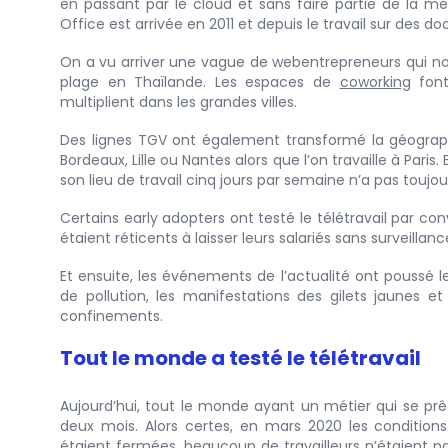
en passant par le cloud et sans faire partie de la m
Office est arrivée en 2011 et depuis le travail sur des d
On a vu arriver une vague de webentrepreneurs qui no
plage en Thaïlande. Les espaces de
coworking
font
multiplient dans les grandes villes.
Des lignes TGV ont également transformé la géographie
Bordeaux, Lille ou Nantes alors que l’on travaille à Paris.
son lieu de travail cinq jours par semaine n’a pas toujo
Certains early adopters ont testé le télétravail par con
étaient réticents à laisser leurs salariés sans surveillanc
Et ensuite, les événements de l’actualité ont poussé le
de pollution, les manifestations des gilets jaunes 
confinements.
Tout le monde a testé le télétravail
Aujourd’hui, tout le monde ayant un métier qui se prê
deux mois. Alors certes, en mars 2020 les conditions 
étaient fermées, beaucoup de travailleurs n’étaient pa