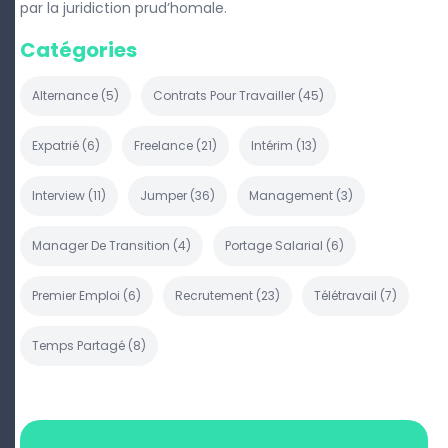
par la juridiction prud’homale.
Catégories
Alternance
(
5
)
Contrats Pour Travailler
(
45
)
Expatrié
(
6
)
Freelance
(
21
)
Intérim
(
13
)
Interview
(
11
)
Jumper
(
36
)
Management
(
3
)
Manager De Transition
(
4
)
Portage Salarial
(
6
)
Premier Emploi
(
6
)
Recrutement
(
23
)
Télétravail
(
7
)
Temps Partagé
(
8
)