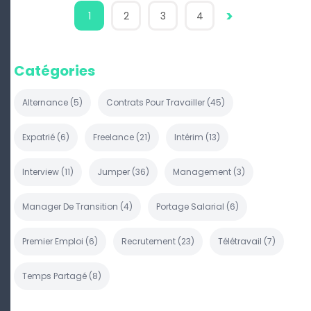
>
1
2
3
4
Catégories
Alternance
(
5
)
Contrats Pour Travailler
(
45
)
Expatrié
(
6
)
Freelance
(
21
)
Intérim
(
13
)
Interview
(
11
)
Jumper
(
36
)
Management
(
3
)
Manager De Transition
(
4
)
Portage Salarial
(
6
)
Premier Emploi
(
6
)
Recrutement
(
23
)
Télétravail
(
7
)
Temps Partagé
(
8
)