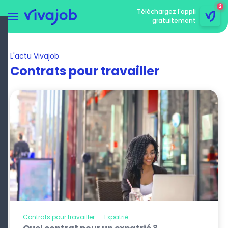
2
Téléchargez l'appli
gratuitement
Menu
rmer le menu
L'actu Vivajob
Contrats pour travailler
Contrats pour travailler
-
Expatrié