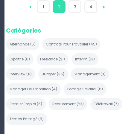
<
>
1
2
3
4
Catégories
Alternance
(
5
)
Contrats Pour Travailler
(
45
)
Expatrié
(
6
)
Freelance
(
21
)
Intérim
(
13
)
Interview
(
11
)
Jumper
(
36
)
Management
(
3
)
Manager De Transition
(
4
)
Portage Salarial
(
6
)
Premier Emploi
(
6
)
Recrutement
(
23
)
Télétravail
(
7
)
Temps Partagé
(
8
)