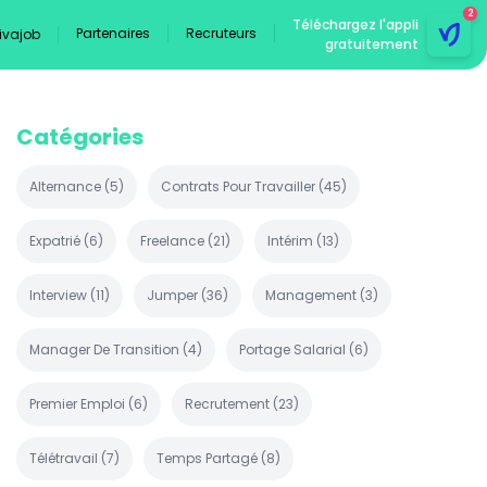
2
Téléchargez l'appli
Partenaires
Recruteurs
Vivajob
gratuitement
Catégories
Alternance
(
5
)
Contrats Pour Travailler
(
45
)
Expatrié
(
6
)
Freelance
(
21
)
Intérim
(
13
)
Interview
(
11
)
Jumper
(
36
)
Management
(
3
)
Manager De Transition
(
4
)
Portage Salarial
(
6
)
Premier Emploi
(
6
)
Recrutement
(
23
)
Télétravail
(
7
)
Temps Partagé
(
8
)