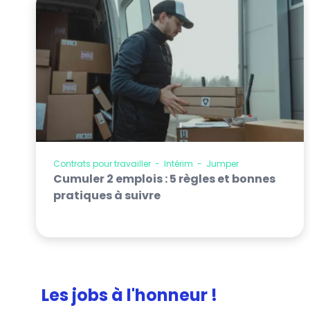
Contrats pour travailler
-
Intérim
-
Jumper
Cumuler 2 emplois : 5 règles et bonnes
pratiques à suivre
Les jobs à l'honneur !