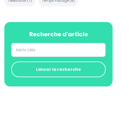
Télétravail
(
7
)
Temps Partagé
(
8
)
Recherche d'article
Lancer la recherche