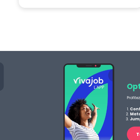
Opt
Profite
Conf
Matc
Jump
T