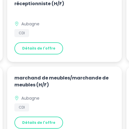
réceptionniste
(H/F)
Aubagne
CDI
Détails de l'offre
marchand de meubles/marchande de
meubles
(H/F)
Aubagne
CDI
Détails de l'offre