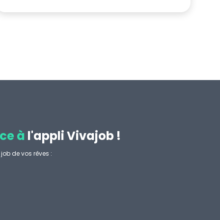
ce à
l'appli Vivajob !
job de vos rêves :
.