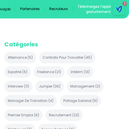
2
Téléchargez l'appli
Partenaires
Recruteurs
Vivajob
gratuitement
Catégories
Alternance
(
5
)
Contrats Pour Travailler
(
45
)
Expatrié
(
6
)
Freelance
(
21
)
Intérim
(
13
)
Interview
(
11
)
Jumper
(
36
)
Management
(
3
)
Manager De Transition
(
4
)
Portage Salarial
(
6
)
Premier Emploi
(
6
)
Recrutement
(
23
)