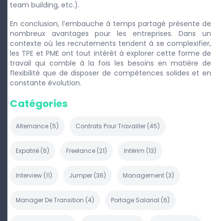
team building, etc.).
En conclusion, l’embauche à temps partagé présente de
nombreux avantages pour les entreprises. Dans un
contexte où les recrutements tendent à se complexifier,
les TPE et PME ont tout intérêt à explorer cette forme de
travail qui comble à la fois les besoins en matière de
flexibilité que de disposer de compétences solides et en
constante évolution.
Catégories
Alternance
(
5
)
Contrats Pour Travailler
(
45
)
Expatrié
(
6
)
Freelance
(
21
)
Intérim
(
13
)
Interview
(
11
)
Jumper
(
36
)
Management
(
3
)
Manager De Transition
(
4
)
Portage Salarial
(
6
)